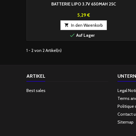
BATTERIE LIPO 3.7V 650MAH 25C
Preis
5,29 €

In den Warenkorb

Auf Lager
1 - 2 von 2 Artikel(n)
ARTIKEL
UNTER
Best sales
Legal Not
Terms and
Politique 
Contact u
Sitemap