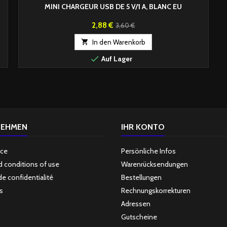
MINI CHARGEUR USB DE 5 V/1 A, BLANC EU
Preis
Verkaufspreis
2,88 €
3,60 €

In den Warenkorb

Auf Lager
NEHMEN
IHR KONTO
ice
Persönliche Infos
 conditions of use
Warenrücksendungen
de confidentialité
Bestellungen
s
Rechnungskorrekturen
Adressen
Gutscheine