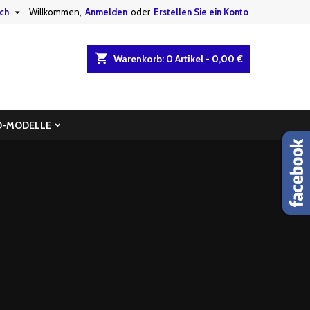

ch
Willkommen,
Anmelden
oder
Erstellen Sie ein Konto
shopping_cart
Warenkorb:
0
Artikel - 0,00 €
D-MODELLE