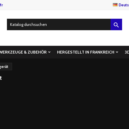
fr
Deuts

WERKZEUGE & ZUBEHÖR
HERGESTELLT IN FRANKREICH
3
gerät
t