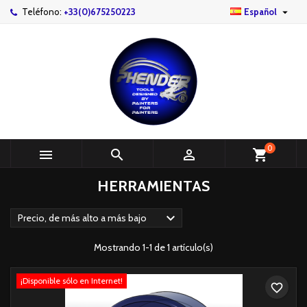

Teléfono:
+33(0)675250223
Español
0



shopping_cart
HERRAMIENTAS

Precio, de más alto a más bajo
Mostrando 1-1 de 1 artículo(s)
¡Disponible sólo en Internet!
favorite_border