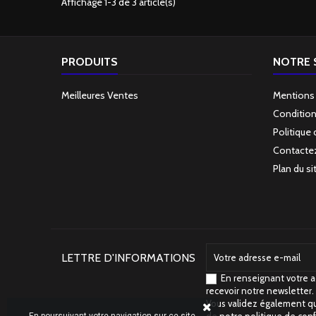
Affichage 1-3 de 3 article(s)
PRODUITS
NOTRE 
Meilleures Ventes
Mentions
Condition
Politique 
Contacte
Plan du si
LETTRE D'INFORMATIONS
En renseignant votre a
recevoir notre newsletter.
Vous validez également qu
de notre
politique de conf