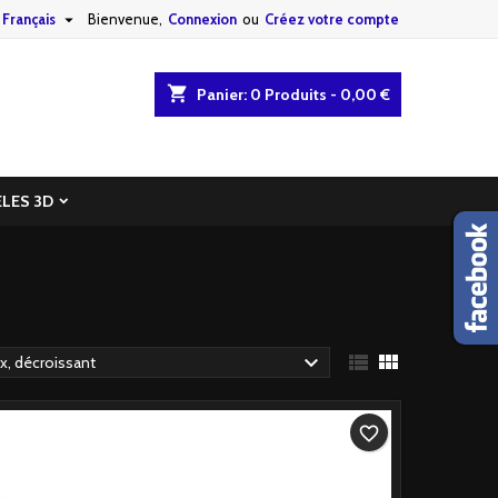

Français
Bienvenue,
Connexion
ou
Créez votre compte
shopping_cart
Panier:
0
Produits - 0,00 €
LES 3D



ix, décroissant
favorite_border