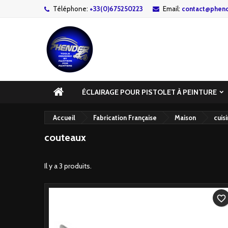
Téléphone:
+33(0)675250223
Email:
contact@phend
ÉCLAIRAGE POUR PISTOLET À PEINTURE
Accueil
Fabrication Française
Maison
cuis
couteaux
Il y a 3 produits.
favorite_border