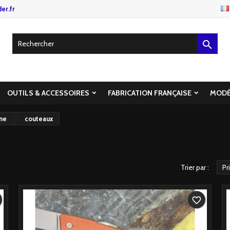
er.fr

OUTILS & ACCESSOIRES
FABRICATION FRANÇAISE
MODÈ
ine
couteaux
Trier par :
Pr
favorite_border