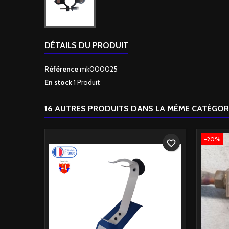
DÉTAILS DU PRODUIT
Référence
mk000025
En stock
1 Produit
16 AUTRES PRODUITS DANS LA MÊME CATÉGORI
-20%
favorite_border