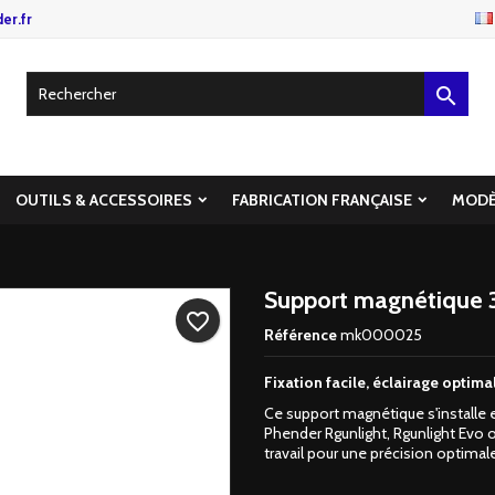
er.fr

OUTILS & ACCESSOIRES
FABRICATION FRANÇAISE
MODÈ
Support magnétique 
favorite_border
Référence
mk000025
Fixation facile, éclairage optim
Ce support magnétique s'installe e
Phender Rgunlight,
Rgunlight Evo o
travail pour une précision optimal