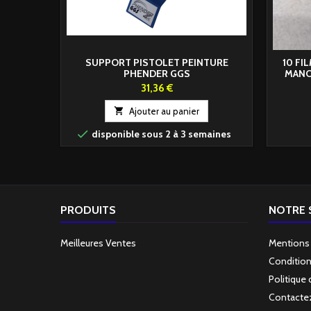
SUPPORT PISTOLET PEINTURE
10 FI
PHENDER GGS
MANO
Prix
31,36 €

Ajouter au panier

disponible sous 2 à 3 semaines
PRODUITS
NOTRE 
Meilleures Ventes
Mentions
Condition
Politique 
Contacte