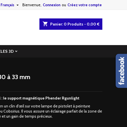

Français
Bienvenue,
Connexion
ou
Créez votre compte
shopping_cart
Panier:
0
Produits - 0,00 €
LES 3D
30 à 33 mm
al : le support magnétique Phender Rgunlight
n un clin d'œil sur votre lampe de pistolet à peinture
u Cobsirius.
Il vous assure un éclairage parfait de la zone de
e et un gain de temps précieux.