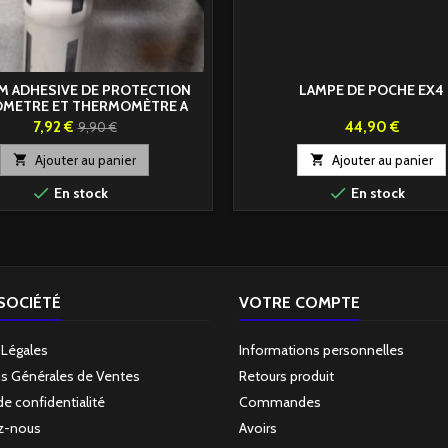
LM ADHESIVE DE PROTECTION
LAMPE DE POCHE EX4
METRE ET THERMOMÈTRE A
CADRAN
Prix
Prix
Prix
7,92 €
44,90 €
9,90 €
de

Ajouter au panier

Ajouter au panier
base


En stock
En stock
SOCIÉTÉ
VOTRE COMPTE
 Légales
Informations personnelles
s Générales de Ventes
Retours produit
de confidentialité
Commandes
z-nous
Avoirs