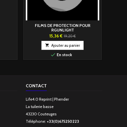
FILMS DE PROTECTION POUR
SUPPOR
RGUNLIGHT
Prix
Prix
15,36 €
19,20 €
de

Ajouter au panier
base

En stock
CONTACT
Life4.0 Reprint | Phender
La tuilerie basse
43230 Couteuges
Téléphone:
+33(0)675250223