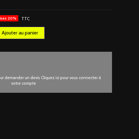
isez 20%
TTC
Ajouter au panier
r demander un devis Cliquez ici pour vous connecter à
votre compte