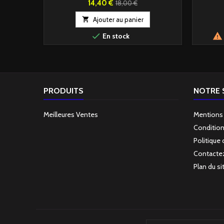
Prix
Prix
14,40 €
18,00 €
de

Ajouter au panier
base


En stock
PRODUITS
NOTRE 
Meilleures Ventes
Mentions
Condition
Politique 
Contacte
Plan du si