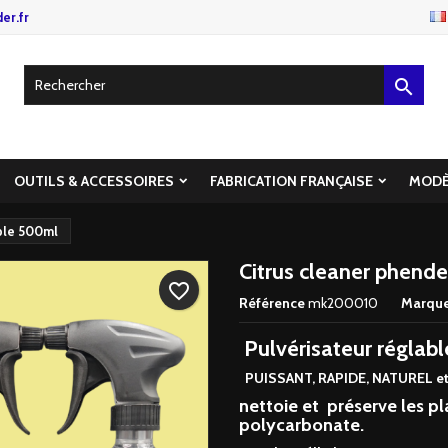
er.fr

OUTILS & ACCESSOIRES
FABRICATION FRANÇAISE
MODÈ
able 500ml
Citrus cleaner phende
favorite_border
Référence
mk200010
Marqu
Pulvérisateur réglabl
PUISSANT, RAPIDE, NATUREL e
nettoie et préserve les pl
polycarbonate.