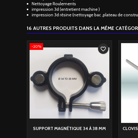
Nettoyage Roulements
impression 3d (entretient machine )
impression 3d résine (nettoyage bac ,plateau de constru
16 AUTRES PRODUITS DANS LA MÊME CATÉGORI
-20%
favorite_border
SUPPORT MAGNÉTIQUE 34 À 38 MM
CLOVIS