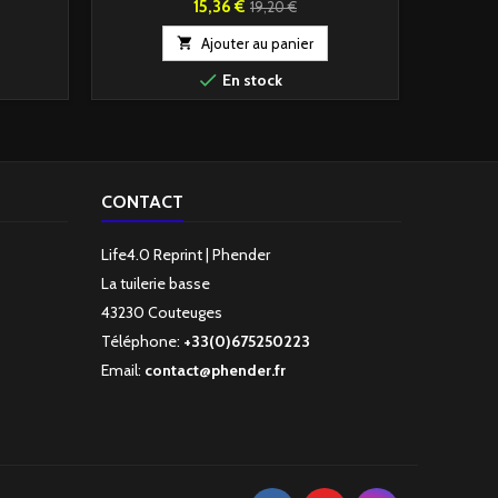
Prix
Prix
15,36 €
19,20 €
de

Ajouter au panier
base


En stock
D
CONTACT
Life4.0 Reprint | Phender
La tuilerie basse
43230 Couteuges
Téléphone:
+33(0)675250223
Email:
contact@phender.fr