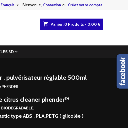

Français
Bienvenue,
Connexion
ou
Créez votre compte
shopping_cart
Panier:
0
Produits - 0,00 €
LES 3D
r , pulvérisateur réglable 500ml
e
PHENDER
e citrus cleaner phender
™
t BIODEGRADABLE
.
astic type ABS , PLA,PETG ( glicolée )