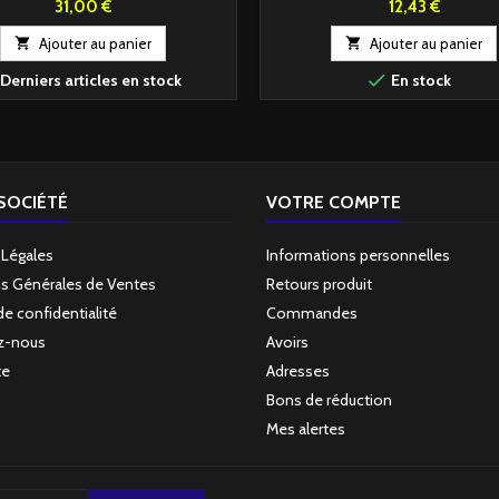
Prix
Prix
31,00 €
12,43 €

Ajouter au panier

Ajouter au panier

Derniers articles en stock
En stock
SOCIÉTÉ
VOTRE COMPTE
 Légales
Informations personnelles
s Générales de Ventes
Retours produit
de confidentialité
Commandes
z-nous
Avoirs
te
Adresses
Bons de réduction
Mes alertes