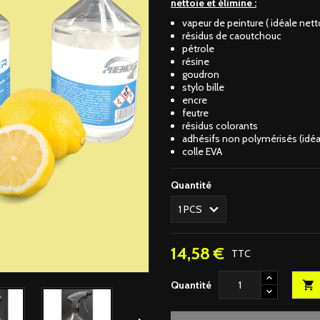
nettoie et élimine :
vapeur de peinture ( idéale net
résidus de caoutchouc
pétrole
résine
goudron
stylo bille
encre
feutre
résidus colorants
adhésifs
non polymérisés
(idéa
colle EVA
Quantité
14,58 €
TTC
Quantité
