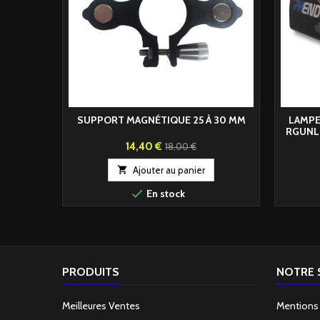
SUPPORT MAGNÉTIQUE 25 À 30 MM
LAMPE
RGUNL
Prix
Prix
14,40 €
18,00 €
de

Ajouter au panier
base

En stock
PRODUITS
NOTRE 
Meilleures Ventes
Mentions