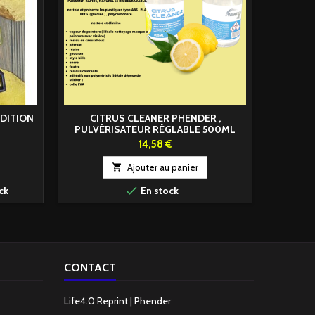
EDITION
CITRUS CLEANER PHENDER ,
CLOVIS 
PULVÉRISATEUR RÉGLABLE 500ML
Prix
14,58 €

Ajouter au panier


ck
En stock
D
CONTACT
Life4.0 Reprint | Phender