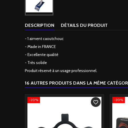
DESCRIPTION
DÉTAILS DU PRODUIT
- 1 aiment caoutchouc
- Made in FRANCE
- Excellente qualité
- Très solide
Produit réservé à un usage professionnel.
16 AUTRES PRODUITS DANS LA MÊME CATÉGORI
-20%
-20%
favorite_border