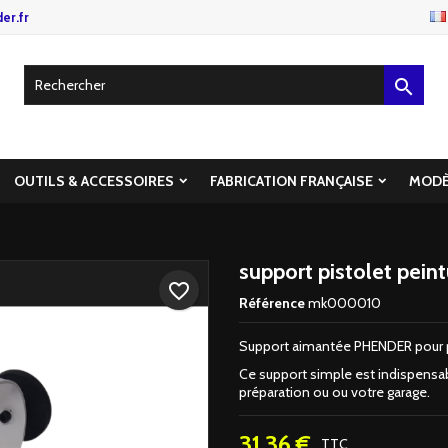
er.fr

OUTILS & ACCESSOIRES
FABRICATION FRANÇAISE
MODÈ
support pistolet pe
favorite_border
Référence
mk000010
Support aimantée PHENDER pour pis
Ce support simple est indispensab
préparation ou ou votre garage.
31,36 €
TTC