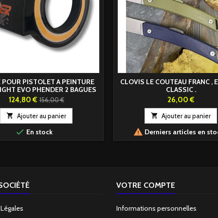
 POUR PISTOLET A PEINTURE
CLOVIS LE COUTEAU FRANC , 
IGHT EVO PHENDER 2 BAGUES
CLASSIC .
MAGNETIC
Prix
Prix
Prix
124,80 €
26,00 €
156,00 €
de

Ajouter au panier

Ajouter au panier
base


En stock
Derniers articles en sto
SOCIÉTÉ
VOTRE COMPTE
 Légales
Informations personnelles