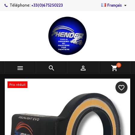

Téléphone:
+33(0)675250223
Français
0



shopping_cart
Prix réduit
favorite_border