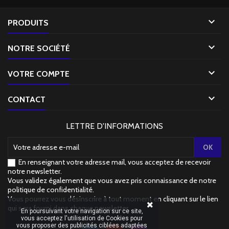

PRODUITS

NOTRE SOCIÉTÉ

VOTRE COMPTE

CONTACT
LETTRE D'INFORMATIONS
En renseignant votre adresse mail, vous acceptez de recevoir
notre newsletter.
Vous validez également que vous avez pris connaissance de notre
politique de confidentialité
.
Vous pourrez vous désinscrire à tout moment en cliquant sur le lien
qui sera fourni dans chaque newsletter.
En poursuivant votre navigation sur ce site,
vous acceptez l'utilisation de Cookies pour
vous proposer des publicités ciblées adaptées