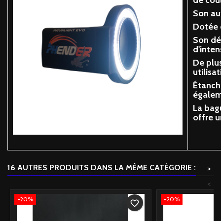
de cou
Son au
Dotée 
Son dém
d'inten
De plu
utilisa
Étanche
égalem
La bag
offre u
16 AUTRES PRODUITS DANS LA MÊME CATÉGORIE :
>
<
-20%
-20%
favorite_border