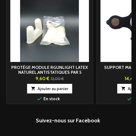
PROTÈGE MODULE RGUNLIGHT LATEX
SUPPORT MAGN
NATUREL,ANTISTATIQUES PAR 5
Prix
Prix
Prix
9,60 €
14,40
12,00 €
de

Ajouter au panier

Ajou
base


En stock
E
Suivez-nous sur Facebook