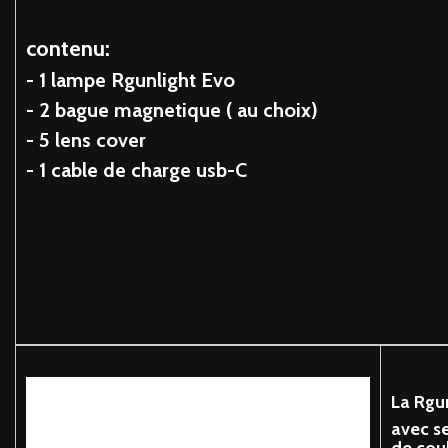
contenu:
- 1 lampe Rgunlight Evo
- 2 bague magnetique ( au choix)
- 5 lens cover
- 1 cable de charge usb-C
La
Rgun
avec s