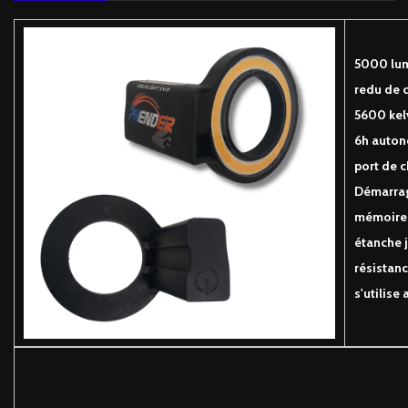
5000 lum
redu de 
5600 kelv
6h auton
port de c
Démarrage
mémoire 
étanche j
résistanc
s'utilis